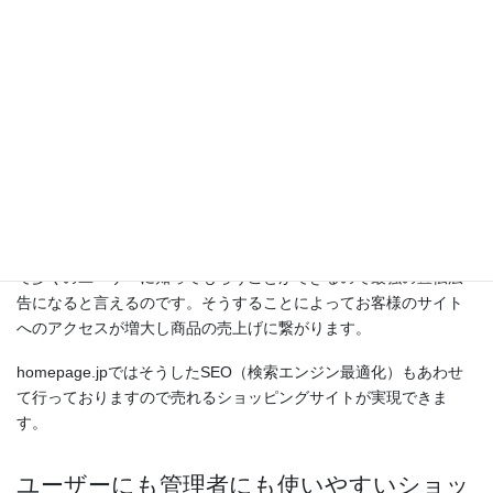
SEO・SEMで売り上げUP
ショッピングサイトを開設しても、すぐにどんどん商品が売れる
わけではありません。ショッピングサイトを制作してもお客様に
知っていただかないと意味がありません。そこでSEO・SEMで
す。SEO（検索エンジン最適化）とはインターネット上の検索エ
ンジンで上位表示を獲得することです。上位表示を獲得すること
で多くのユーザーに知ってもらうことができるので最強の宣伝広
告になると言えるのです。そうすることによってお客様のサイト
へのアクセスが増大し商品の売上げに繋がります。
homepage.jpではそうしたSEO（検索エンジン最適化）もあわせ
て行っておりますので売れるショッピングサイトが実現できま
す。
ユーザーにも管理者にも使いやすいショッ