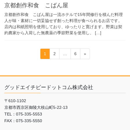
京都創作和食 こばん屋
京都創作和食 こばん屋は一流ホテルで15年間修行を積んだ料理
人が味・素材に一切妥協せず創った料理が食べられるお店です。
店内は和紙照明を使用しており、ゆったりと寛げます。野菜は契
約農家から入荷した無農薬の季節野菜を使用し、 […]
投
固
固
固
1
2
…
6
»
稿
定
定
定
ペ
ペ
ペ
ナ
ー
ー
ー
ビ
ジ
ジ
ジ
ゲ
グッドエイチピードットコム株式会社
ー
〒610-1102
シ
京都市西京区御陵大枝山町5-22-13
ョ
TEL：075-335-5553
ン
FAX：075-335-5550