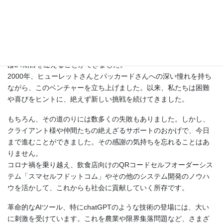
当社のご案内
お陰様で、心からの感謝を込めてお伝えいたします。本日、我々
は24期目を迎えることができました。
2000年、ヒューレットさんとパッカードさんへの深い憧れを持ち
ながら、このベンチャーを立ち上げました。以来、私たちは困難
や喜びをヒントに、絶えず新しい挑戦を続けてきました。
もちろん、その道のりには数多くの失敗もありました。しかし、
クライアント様や仲間たちの絶えざるサポートのおかげで、今日
まで進むことができました。その感謝の気持ちを忘れることはあ
りません。
コロナ禍を乗り越え、飲食店向けのQRコードセルフオーダーシス
テム「スマセルフドットコム」やその他のシステム開発のノウハ
ウを活かして、これからも社会に貢献していく所存です。
革命的なAIツール、特にchatGPTのような技術の登場には、大い
に刺激を受けています。これを農業や限界集落問題など、さまざ